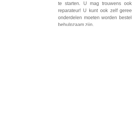
te starten. U mag trouwens oo
reparateur! U kunt ook zelf ger
onderdelen moeten worden besteld
behulpzaam zijn.
Als de reparatie niet gereed komt 
kunt u met de reparateur afspraken
of zij zal u ook van advies voorzie
kan worden.
Bijdrage
Is de reparatie klaar? Of heeft u 
iets in de fooienpot doen. Uw bijdr
onkosten zoals aanschaf van lijm
bijdrage voor huur van de ruimte.
We zien u en jou graag in ons Repa