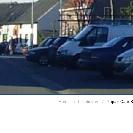
Home
/
Initiatieven
/
Repair Café 