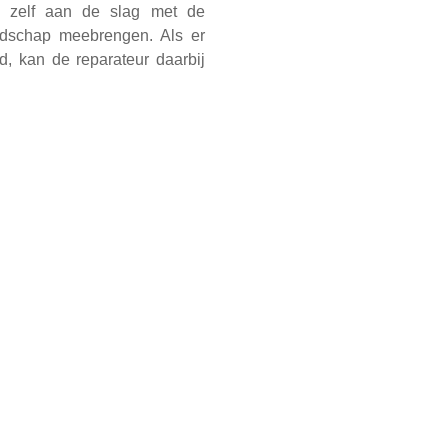
k zelf aan de slag met de
eedschap meebrengen. Als er
, kan de reparateur daarbij
binnen de tijd van het café,
 maken over een vervolg. Hij
n als de reparatie niet gedaan
advies gekregen? Dan mag u
age gebruiken we voor kleine
, schoonmaakmiddelen en
ir Café!