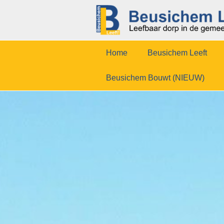
Home
Beusichem Leeft
Beusichem Bouwt (NIEUW)