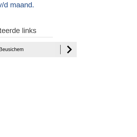
 v/d maand.
teerde links
 Beusichem