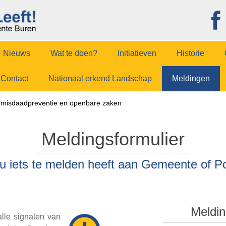
Nieuws
Wat te doen?
Initiatieven
Historie
Contact
Nationaal erkend Landschap
Meldingen
u, misdaadpreventie en openbare zaken
Meldingsformulier
 u iets te melden heeft aan Gemeente of Pol
Meldin
alle signalen van