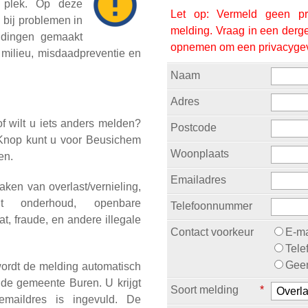
 plek. Op deze
Let op: Vermeld geen pri
 bij problemen in
melding. Vraag in een derge
eldingen gemaakt
opnemen om een privacygev
 milieu, misdaadpreventie en
Naam
Adres
of wilt u iets anders melden?
Postcode
 Knop kunt u voor Beusichem
Woonplaats
ken.
Emailadres
ken van overlast/vernieling,
echt onderhoud, openbare
Telefoonnummer
at, fraude, en andere illegale
Contact voorkeur
E-ma
Tele
Geen
wordt de melding automatisch
 de gemeente Buren. U krijgt
Soort melding
*
emaildres is ingevuld. De