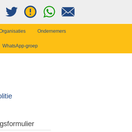
Organisaties
Ondernemers
WhatsApp-groep
itie
gsformulier