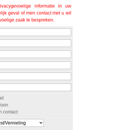
vacygevoelige informatie in uw
lijk geval of men contact met u wil
oelige zaak te bespreken.
il
foon
 contact