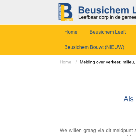
Home
Beusichem Leeft
Beusichem Bouwt (NIEUW)
Home
/
Melding over verkeer, milie
Als
We willen graag via dit meldpunt 